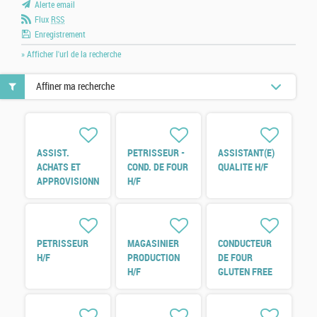
Alerte email
Flux
RSS
Enregistrement
» Afficher l'url de la recherche
Affiner ma recherche
ASSIST.
PETRISSEUR -
ASSISTANT(E)
ACHATS ET
COND. DE FOUR
QUALITE H/F
APPROVISIONNEMENTS
H/F
H/F
PETRISSEUR
MAGASINIER
CONDUCTEUR
H/F
PRODUCTION
DE FOUR
H/F
GLUTEN FREE
H/F