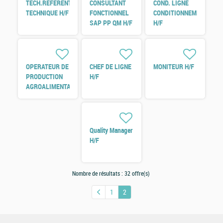
TECH.REFERENT
CONSULTANT
COND. LIGNE
TECHNIQUE H/F
FONCTIONNEL
CONDITIONNEMENT
SAP PP QM H/F
H/F
OPERATEUR DE
CHEF DE LIGNE
MONITEUR H/F
PRODUCTION
H/F
AGROALIMENTAIRE
H/F
Quality Manager
H/F
Nombre de résultats :
32 offre(s)
1
2