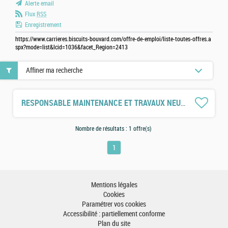
Alerte email
Flux
RSS
Enregistrement
https://www.carrieres.biscuits-bouvard.com/offre-de-emploi/liste-toutes-offres.a
spx?mode=list&lcid=1036&facet_Region=2413
Affiner ma recherche
RESPONSABLE MAINTENANCE ET TRAVAUX NEUF H/F
Nombre de résultats :
1 offre(s)
1
Mentions légales
Cookies
Paramétrer vos cookies
Accessibilité : partiellement conforme
Plan du site