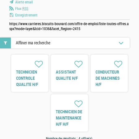
Alerte email
Flux
RSS
Enregistrement
https://www.carrieres.biscuits-bouvard.com/offre-de-emploi/liste-toutes-offres.a
spx?mode=layer&lcid=1036&facet_Region=2415
Affiner ma recherche
TECHNICIEN
ASSISTANT
CONDUCTEUR
CONTROLE
QUALITE H/F
DE MACHINES
QUALITE H/F
H/F
TECHNICIEN DE
MAINTENANCE
H/F H/F
Nombre de résultats :
4 offre(s)