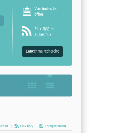
Voir toutes les
offres
 valeurs
Flux
RSS
et
autres flux
 email
Flux
RSS
Enregistrement