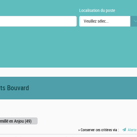
Localisation du poste
Veuillez sélectionner une ou des
urs
its Bouvard
millé en Anjou (49)
» Conserver ces critères via :
Alerte