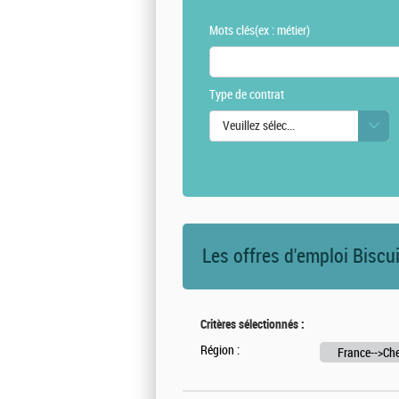
Mots clés
(ex : métier)
Type de contrat
Veuillez sélectionner une ou des vale
Les offres d'emploi Biscu
Critères sélectionnés :
Région :
France-->Che