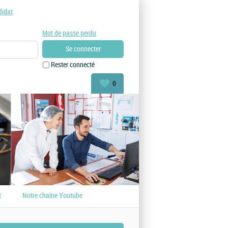
didat
Mot de passe perdu
Rester connecté
0
t
Notre chaîne Youtube