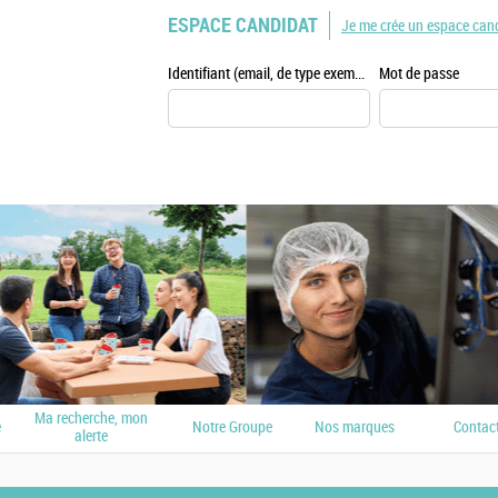
ESPACE CANDIDAT
Je me crée un espace can
Identifiant (email, de type exemple@exemple.fr)
Mot de passe
Ma recherche, mon
e
Notre Groupe
Nos marques
Contac
alerte