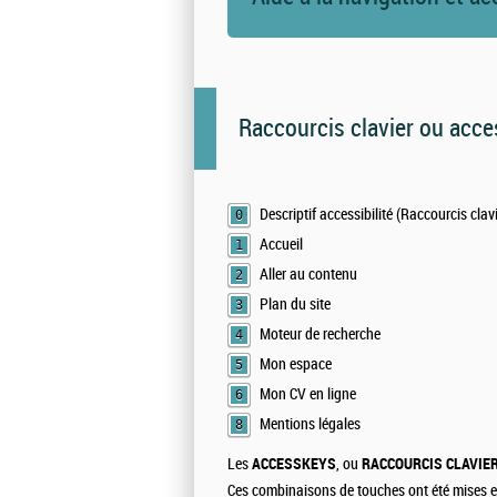
Raccourcis clavier ou acc
Descriptif accessibilité (Raccourcis clavie
0
Accueil
1
Aller au contenu
2
Plan du site
3
Moteur de recherche
4
Mon espace
5
Mon CV en ligne
6
Mentions légales
8
Les
ACCESSKEYS
, ou
RACCOURCIS CLAVIE
Ces combinaisons de touches ont été mises 