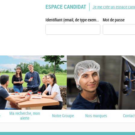
ESPACE CANDIDAT
Je me crée un espace can
Identifiant (email, de type exemple@exemple.fr)
Mot de passe
Ma recherche, mon
e
Notre Groupe
Nos marques
Contac
alerte