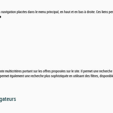
la navigation placées dans le menu principal, en haut et en bas à droite.
Ces liens pe
e
e multicritères portant sur les offres proposées sur le site. Il permet une recherche "
 permet également une recherche plus sophistiquée en utilisant des filtres, disponible
igateurs