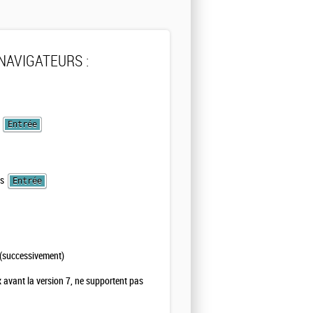
NAVIGATEURS :
s
Entrée
is
Entrée
] (successivement)
 avant la version 7,
ne supportent pas