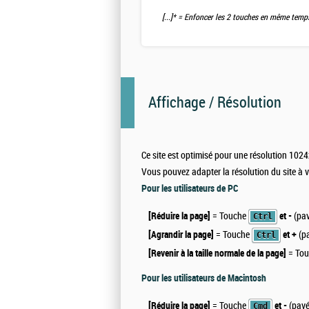
[...]*
= Enfoncer les 2 touches en même tem
Affichage / Résolution
Ce site est optimisé pour une résolution 102
Vous pouvez adapter la résolution du site à 
Pour les utilisateurs de PC
[Réduire la page]
= Touche
et -
(pav
Ctrl
[Agrandir la page]
= Touche
et +
(p
Ctrl
[Revenir à la taille normale de la page]
= To
Pour les utilisateurs de Macintosh
[Réduire la page]
= Touche
et -
(pavé
Cmd