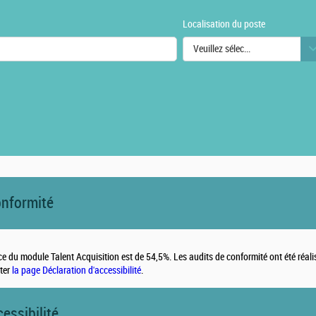
Localisation du poste
Veuillez sélectionner une ou des
urs
onformité
ce du module Talent Acquisition est de 54,5%. Les audits de conformité ont été réal
lter
la page Déclaration d'accessibilité
.
cessibilité