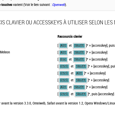
e touches
varient (Voir le lien suivant :
Openweb
).
S CLAVIER OU ACCESSKEYS À UTILISER SELON LES 
Raccourcis clavier
[
et
]
*
+ [accesskey], pui
Alt
Shift
K-Meleon
[
et
]
*
+ [accesskey]
Alt
Shift
[
et
]
*
+ [accesskey]
Esc
Shift
[
et
]
*
+ [accesskey], pu
Ctrl
Shift
[
et
]
*
+ [accesskey]
Ctrl
Alt
[
et
]
*
+ [accesskey]
Ctrl
Shift
[
et
]
*
+ [accesskey]
Alt
Shift
[
et
]
*
, puis [accesskey
Ctrl
Shift
avant la version 3.3.0, Omniweb, Safari avant la version 1.2, Opera Windows/Linux