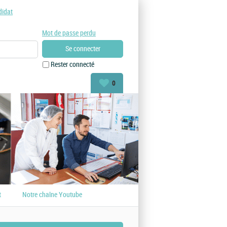
didat
Mot de passe perdu
Rester connecté
0
t
Notre chaîne Youtube