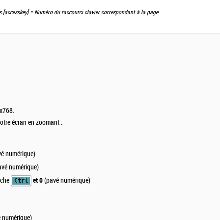
ps
[accesskey]
= Numéro du raccourci clavier correspondant à la page
4x768.
votre écran en zoomant :
é numérique)
avé numérique)
uche
et 0
(pavé numérique)
Ctrl
 numérique)