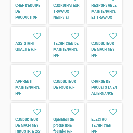
CHEF D'EQUIPE
COORDINATEUR
RESPONSABLE
DE
TRAVAUX
MAINTENANCE
PRODUCTION
NEUFS ET
ET TRAVAUX
H/F
REFERENT
NEUF H/F
ENERGIE H/F
ASSISTANT
TECHNICIEN DE
CONDUCTEUR
QUALITE H/F
MAINTENANCE
DE MACHINES
H/F
H/F
APPRENTI
CONDUCTEUR
CHARGE DE
MAINTENANCE
DE FOUR H/F
PROJETS IA EN
H/F
ALTERNANCE
H/F
CONDUCTEUR
Opérateur de
ELECTRO
DE MACHINES
production/
TECHNICIEN
INDUSTRIE 2x8
fournier H/F
H/F