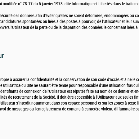
i modifiée n° 78-17 du 6 janvier 1978, dite Informatique et Libertés dans le traite
sécurité des données afin d'éviter qu'elles ne soient déformées, endommagées ou co
s candidatures spontanées ou liées à des postes à pourvoir, de l'Utilisateur et leur suiv
vers l'Utilisateur de la perte ou de la disparition des données le concernant liées à 
ur
propre à assurer la confidentialité et la conservation de son code d'accès et à ne l
 utilisatrice du Site ne saurait être tenue pour responsable d'une utilisation fraudu
 identifiants de connexion de l'Utilisateur est réputée faite au nom de ce dernier et e
ités de recrutement de la Société. Il doit être accessible à l'Utilisateur aux seules fi
Utilisateur s'interdit notamment dans son espace personnel et sur les zones à texte li
envoi de messages ou l'enregistrement de contenu à caractère violent, diffamatoire ou i