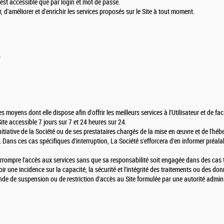
n'est accessible que par login et mot de passe.
r, d'améliorer et d'enrichir les services proposés sur le Site à tout moment.
é
moyens dont elle dispose afin d'offrir les meilleurs services à l'Utilisateur et de faci
 Site accessible 7 jours sur 7 et 24 heures sur 24.
initiative de la Société ou de ses prestataires chargés de la mise en œuvre et de l'h
ans ces cas spécifiques d'interruption, La Société s'efforcera d'en informer préalabl
terrompre l'accès aux services sans que sa responsabilité soit engagée dans des cas
ir une incidence sur la capacité, la sécurité et l'intégrité des traitements ou des d
nde de suspension ou de restriction d'accès au Site formulée par une autorité admini