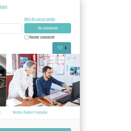
didat
Mot de passe perdu
Rester connecté
0
t
Notre chaîne Youtube