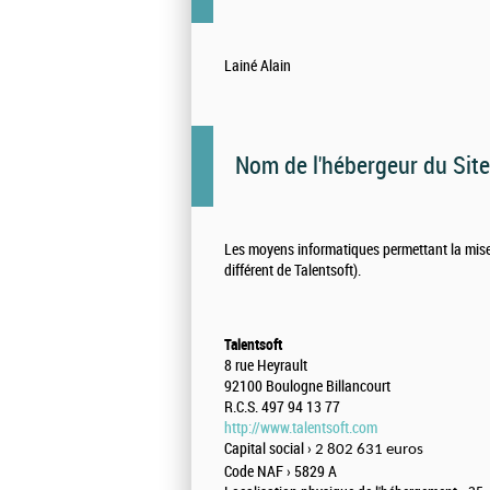
Lainé Alain
Nom de l'hébergeur du Site
Les moyens informatiques permettant la mise 
différent de Talentsoft).
Talentsoft
8 rue Heyrault
92100 Boulogne Billancourt
R.C.S. 497 94 13 77
http://www.talentsoft.com
Capital social ›
2 802 631 euros
Code NAF ›
5829 A