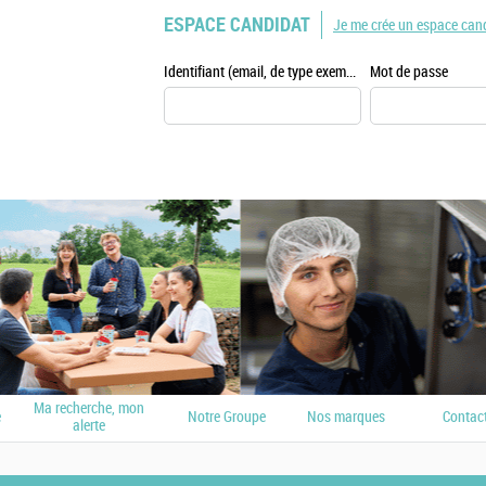
ESPACE CANDIDAT
Je me crée un espace can
Identifiant (email, de type exemple@exemple.fr)
Mot de passe
Ma recherche, mon
e
Notre Groupe
Nos marques
Contac
alerte