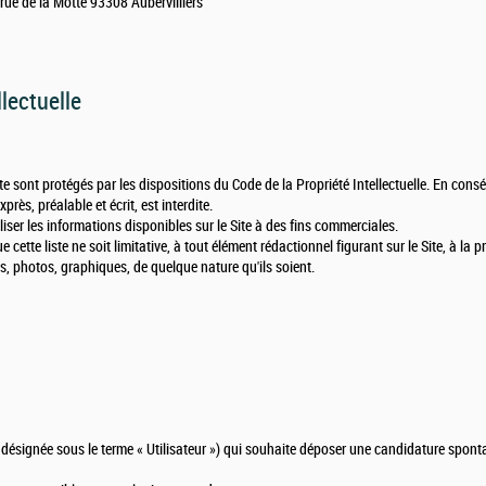
 rue de la Motte 93308 Aubervilliers
llectuelle
te sont protégés par les dispositions du Code de la Propriété Intellectuelle. En cons
près, préalable et écrit, est interdite.
tiliser les informations disponibles sur le Site à des fins commerciales.
cette liste ne soit limitative, à tout élément rédactionnel figurant sur le Site, à la 
s, photos, graphiques, de quelque nature qu'ils soient.
s désignée sous le terme « Utilisateur ») qui souhaite déposer une candidature spon