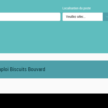
Localisation du poste
Veuillez sélectionner une ou des
urs
mploi Biscuits Bouvard