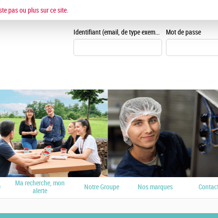
ESPACE CANDIDAT
ste pas ou plus sur ce site.
Je me crée un espace can
Identifiant (email, de type exemple@exemple.fr)
Mot de passe
Ma recherche, mon
e
Notre Groupe
Nos marques
Contac
alerte