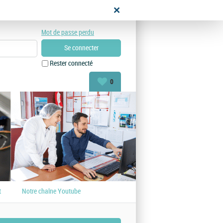
didat
Mot de passe perdu
Rester connecté
0
t
Notre chaîne Youtube