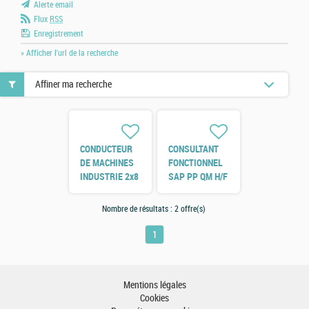
Alerte email
Flux
RSS
Enregistrement
» Afficher l'url de la recherche
Affiner ma recherche
CONDUCTEUR
CONSULTANT
DE MACHINES
FONCTIONNEL
INDUSTRIE 2x8
SAP PP QM H/F
H/F
Nombre de résultats :
2 offre(s)
1
Mentions légales
Cookies