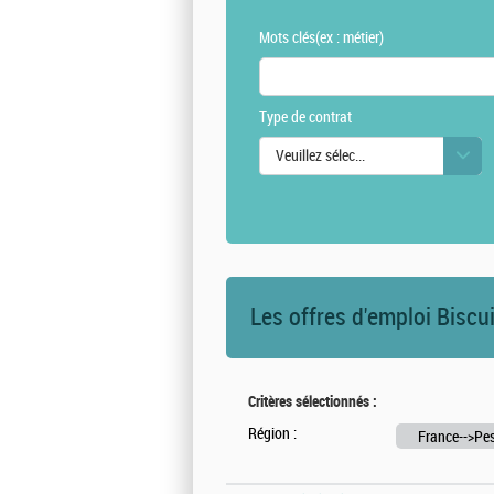
Mots clés
(ex : métier)
Type de contrat
Veuillez sélectionner une ou des vale
Les offres d'emploi Biscu
Critères sélectionnés :
Région :
France-->Pe