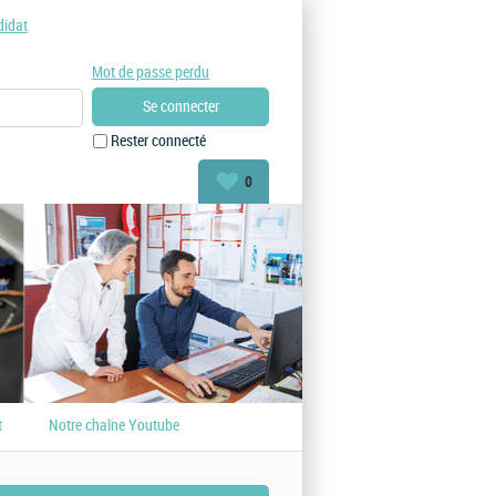
didat
Mot de passe perdu
Rester connecté
0
t
Notre chaîne Youtube