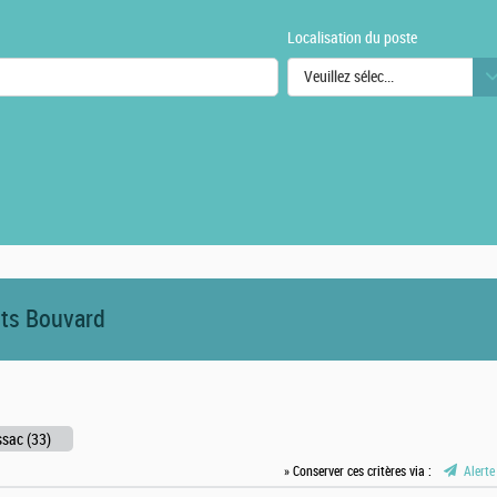
Localisation du poste
Veuillez sélectionner une ou des
urs
its Bouvard
ssac (33)
» Conserver ces critères via :
Alerte