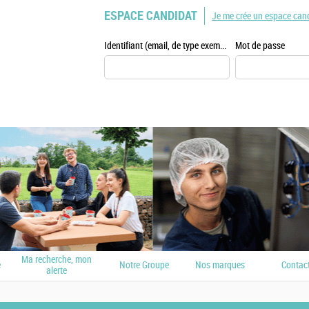
ESPACE CANDIDAT
Je me crée un espace can
Identifiant (email, de type exemple@exemple.fr)
Mot de passe
Ma recherche, mon
e
Notre Groupe
Nos marques
Contac
alerte