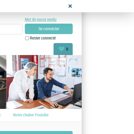
didat
Mot de passe perdu
Rester connecté
0
t
Notre chaîne Youtube