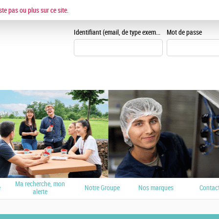
ESPACE CANDIDAT
ste pas ou plus sur ce site.
Je me crée un espace can
Identifiant (email, de type exemple@exemple.fr)
Mot de passe
Ma recherche, mon
e
Notre Groupe
Nos marques
Contac
alerte