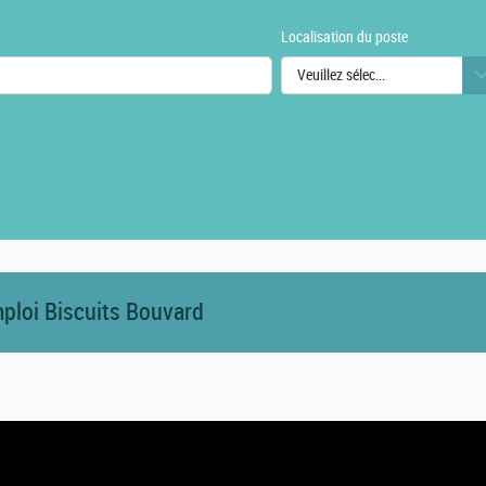
Localisation du poste
Veuillez sélectionner une ou des
urs
mploi Biscuits Bouvard