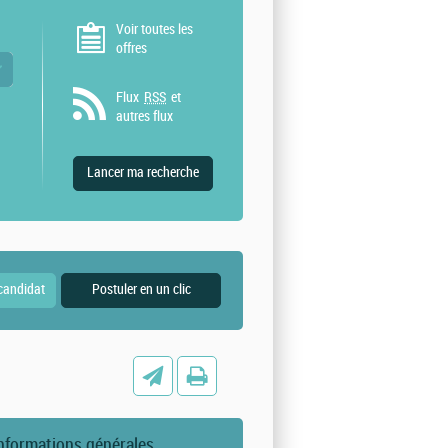
Voir toutes les
offres
 valeurs
Flux
RSS
et
autres flux
nformations générales