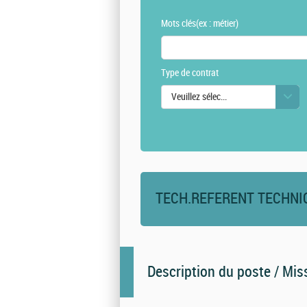
Mots clés
(ex : métier)
Type de contrat
Veuillez sélectionner une ou des vale
TECH.REFERENT TECHNI
Description du poste / Mis