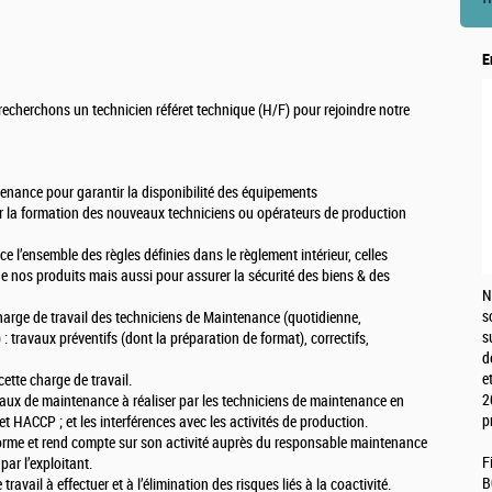
E
echerchons un technicien référet technique (H/F) pour rejoindre notre
tenance pour garantir la disponibilité des équipements
 la formation des nouveaux techniciens ou opérateurs de production
ce l’ensemble des règles définies dans le règlement intérieur, celles
 de nos produits mais aussi pour assurer la sécurité des biens & des
N
s
harge de travail des techniciens de Maintenance (quotidienne,
s
travaux préventifs (dont la préparation de format), correctifs,
d
e
ette charge de travail.
2
avaux de maintenance à réaliser par les techniciens de maintenance en
p
et HACCP ; et les interférences avec les activités de production.
Informe et rend compte sur son activité auprès du responsable maintenance
F
par l’exploitant.
B
travail à effectuer et à l’élimination des risques liés à la coactivité.