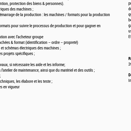
p
tion, protection des biens & personnes).
d
riques des machines ;
q
démarrage de la production : les machines / formats pour la production
b
g
ormats pour suivre le processus de production et pour gagner en
u
E
tion avec l’acheteur groupe
chées & format (identification – ordre – propreté)
s et schémas électriques des machines ;
s projets spécifiques ;
R
2
aux, si nécessaire les aide et les informe;
l’atelier de maintenance, ainsi que du matériel et des outils ;
D
;
I
chniques, les élabore et les teste ;
es en vigueur