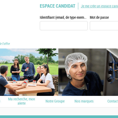
ESPACE CANDIDAT
Je me crée un espace can
Identifiant (email, de type exemple@exemple.fr)
Mot de passe
e l'offre
Ma recherche, mon
e
Notre Groupe
Nos marques
Contac
alerte