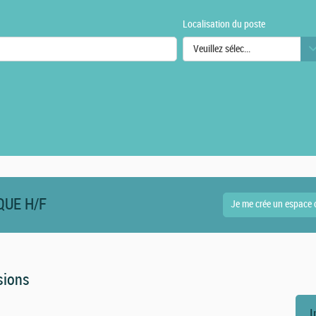
Localisation du poste
Veuillez sélectionner une ou des
urs
QUE H/F
sions
I