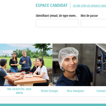
ESPACE CANDIDAT
Je me crée un espace can
Identifiant (email, de type exemple@exemple.fr)
Mot de passe
Ma recherche, mon
e
Notre Groupe
Nos marques
Contac
alerte