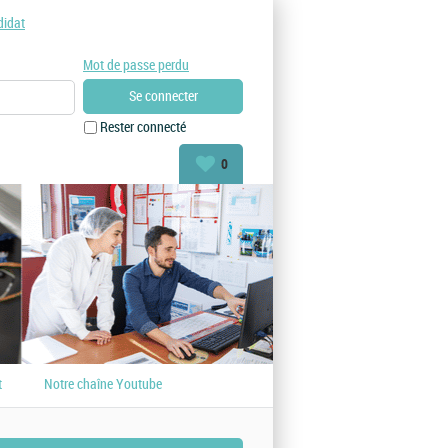
didat
Mot de passe perdu
Rester connecté
0
t
Notre chaîne Youtube