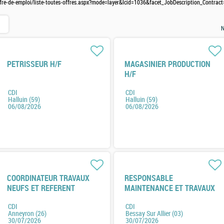
ffre-de-emploi/liste-toutes-offres.aspx?mode=layer&lcid=1036&facet_JobDescription_Contrac
N
PETRISSEUR H/F
MAGASINIER PRODUCTION
H/F
CDI
CDI
Halluin (59)
Halluin (59)
06/08/2026
06/08/2026
COORDINATEUR TRAVAUX
RESPONSABLE
NEUFS ET REFERENT
MAINTENANCE ET TRAVAUX
ENERGIE H/F
NEUF H/F
CDI
CDI
Anneyron (26)
Bessay Sur Allier (03)
30/07/2026
30/07/2026