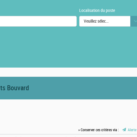
Localisation du poste
Veuillez sélectionner une ou des
urs
its Bouvard
» Conserver ces critères via :
Alerte