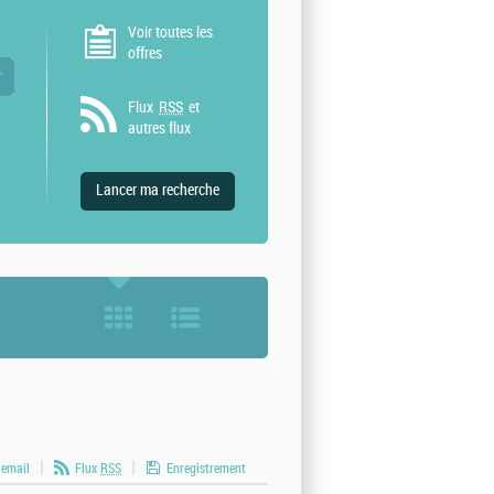
Voir toutes les
offres
 valeurs
Flux
RSS
et
autres flux
 email
Flux
RSS
Enregistrement