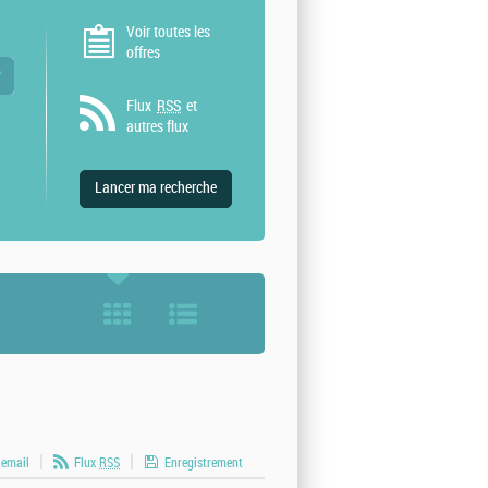
Voir toutes les
offres
 valeurs
Flux
RSS
et
autres flux
 email
Flux
RSS
Enregistrement