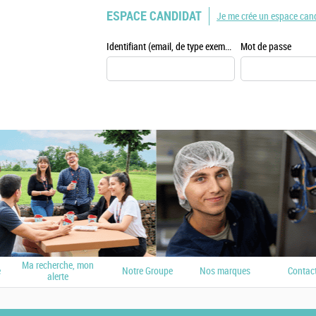
ESPACE CANDIDAT
Je me crée un espace can
Identifiant (email, de type exemple@exemple.fr)
Mot de passe
Ma recherche, mon
e
Notre Groupe
Nos marques
Contac
alerte