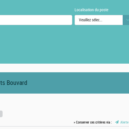
Localisation du poste
Veuillez sélectionner une ou des
urs
its Bouvard
» Conserver ces critères via :
Alerte