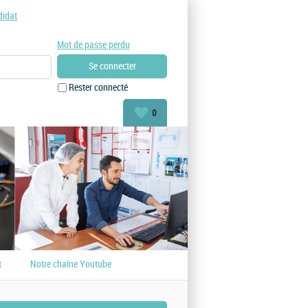
didat
Mot de passe perdu
Rester connecté
0
t
Notre chaîne Youtube