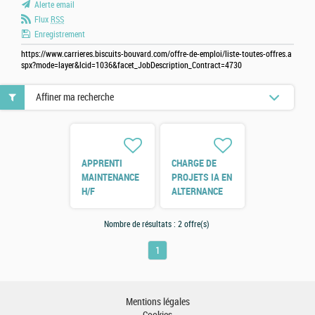
Alerte email
Flux
RSS
Enregistrement
https://www.carrieres.biscuits-bouvard.com/offre-de-emploi/liste-toutes-offres.a
spx?mode=layer&lcid=1036&facet_JobDescription_Contract=4730
Affiner ma recherche
APPRENTI
CHARGE DE
MAINTENANCE
PROJETS IA EN
H/F
ALTERNANCE
H/F
Nombre de résultats :
2 offre(s)
1
Mentions légales