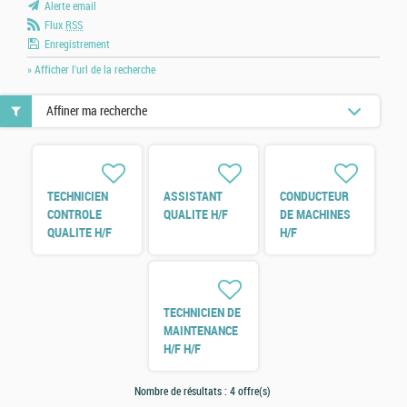
Alerte email
Flux
RSS
Enregistrement
» Afficher l'url de la recherche
Affiner ma recherche
TECHNICIEN
ASSISTANT
CONDUCTEUR
CONTROLE
QUALITE H/F
DE MACHINES
QUALITE H/F
H/F
TECHNICIEN DE
MAINTENANCE
H/F H/F
Nombre de résultats :
4 offre(s)