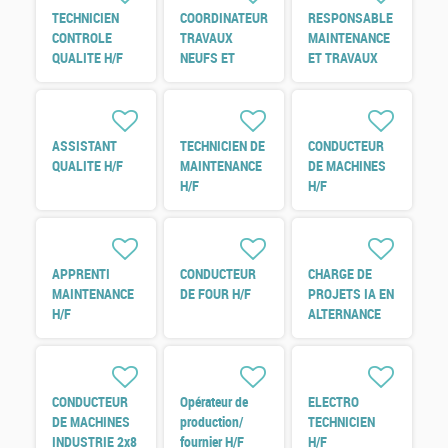
TECHNICIEN
COORDINATEUR
RESPONSABLE
CONTROLE
TRAVAUX
MAINTENANCE
QUALITE H/F
NEUFS ET
ET TRAVAUX
REFERENT
NEUF H/F
ENERGIE H/F
ASSISTANT
TECHNICIEN DE
CONDUCTEUR
QUALITE H/F
MAINTENANCE
DE MACHINES
H/F
H/F
APPRENTI
CONDUCTEUR
CHARGE DE
MAINTENANCE
DE FOUR H/F
PROJETS IA EN
H/F
ALTERNANCE
H/F
CONDUCTEUR
Opérateur de
ELECTRO
DE MACHINES
production/
TECHNICIEN
INDUSTRIE 2x8
fournier H/F
H/F