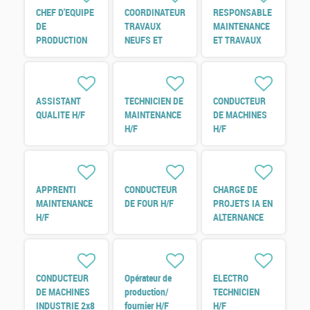
CHEF D'EQUIPE
COORDINATEUR
RESPONSABLE
DE
TRAVAUX
MAINTENANCE
PRODUCTION
NEUFS ET
ET TRAVAUX
H/F
REFERENT
NEUF H/F
ENERGIE H/F
ASSISTANT
TECHNICIEN DE
CONDUCTEUR
QUALITE H/F
MAINTENANCE
DE MACHINES
H/F
H/F
APPRENTI
CONDUCTEUR
CHARGE DE
MAINTENANCE
DE FOUR H/F
PROJETS IA EN
H/F
ALTERNANCE
H/F
CONDUCTEUR
Opérateur de
ELECTRO
DE MACHINES
production/
TECHNICIEN
INDUSTRIE 2x8
fournier H/F
H/F