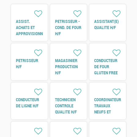
ASSIST.
PETRISSEUR -
ASSISTANT(E)
ACHATS ET
COND. DE FOUR
QUALITE H/F
APPROVISIONNEMENTS
H/F
H/F
PETRISSEUR
MAGASINIER
CONDUCTEUR
H/F
PRODUCTION
DE FOUR
H/F
GLUTEN FREE
H/F
CONDUCTEUR
TECHNICIEN
COORDINATEUR
DE LIGNE H/F
CONTROLE
TRAVAUX
QUALITE H/F
NEUFS ET
REFERENT
ENERGIE H/F