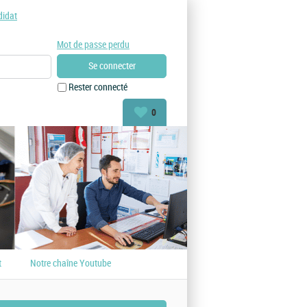
didat
Mot de passe perdu
Rester connecté
0
t
Notre chaîne Youtube