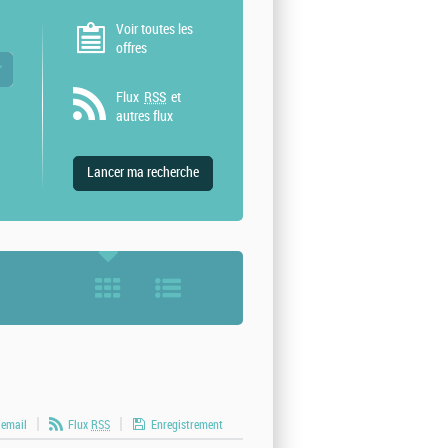
Voir toutes les
offres
 valeurs
Flux
RSS
et
autres flux
 email
Flux
RSS
Enregistrement