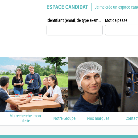
ESPACE CANDIDAT
Je me crée un espace can
Identifiant (email, de type exemple@exemple.fr)
Mot de passe
Ma recherche, mon
e
Notre Groupe
Nos marques
Contac
alerte