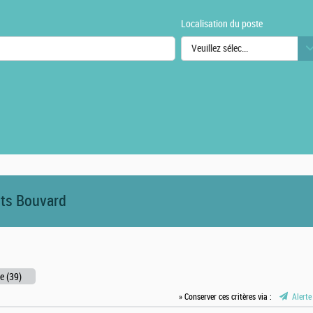
Localisation du poste
Veuillez sélectionner une ou des
urs
its Bouvard
e (39)
» Conserver ces critères via :
Alerte