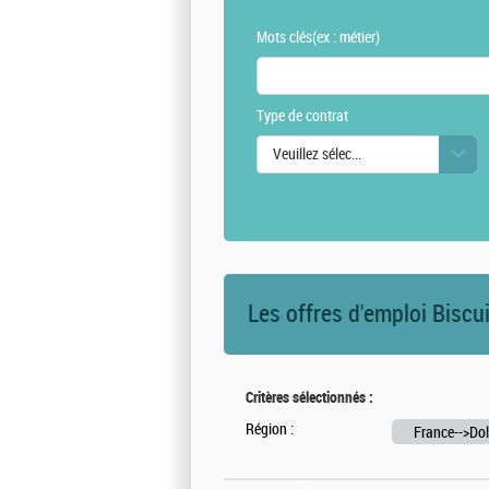
Mots clés
(ex : métier)
Type de contrat
Veuillez sélectionner une ou des vale
Les offres d'emploi Biscu
Critères sélectionnés :
Région :
France-->Dol