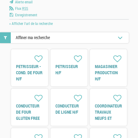
Alerte email
Flux
RSS
Enregistrement
» Afficher l'url de la recherche
Affiner ma recherche
PETRISSEUR -
PETRISSEUR
MAGASINIER
COND. DE FOUR
H/F
PRODUCTION
H/F
H/F
CONDUCTEUR
CONDUCTEUR
COORDINATEUR
DE FOUR
DE LIGNE H/F
TRAVAUX
GLUTEN FREE
NEUFS ET
H/F
REFERENT
ENERGIE H/F