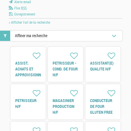
Alerte email
Flux
RSS
Enregistrement
» Afficher l'url de la recherche
Affiner ma recherche
ASSIST.
PETRISSEUR -
ASSISTANT(E)
ACHATS ET
COND. DE FOUR
QUALITE H/F
APPROVISIONNEMENTS
H/F
H/F
PETRISSEUR
MAGASINIER
CONDUCTEUR
H/F
PRODUCTION
DE FOUR
H/F
GLUTEN FREE
H/F