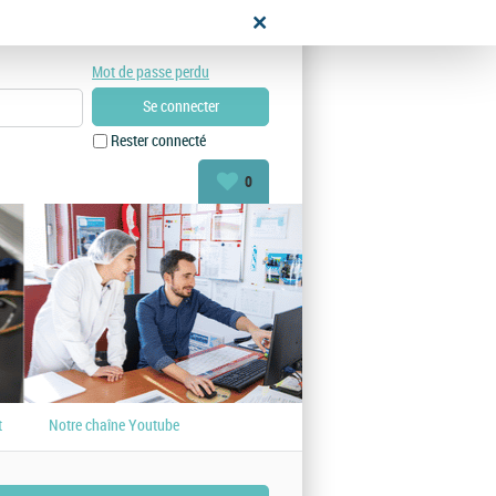
didat
Mot de passe perdu
Rester connecté
0
t
Notre chaîne Youtube