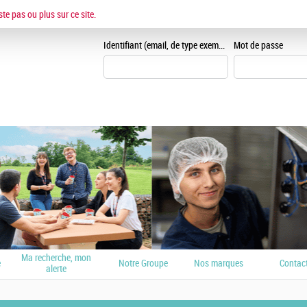
ESPACE CANDIDAT
ste pas ou plus sur ce site.
Je me crée un espace can
Identifiant (email, de type exemple@exemple.fr)
Mot de passe
Ma recherche, mon
e
Notre Groupe
Nos marques
Contac
alerte