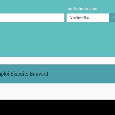
Localisation du poste
Veuillez sélectionner une ou des
urs
mploi Biscuits Bouvard