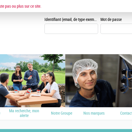
ESPACE CANDIDAT
ste pas ou plus sur ce site.
Je me crée un espace can
Identifiant (email, de type exemple@exemple.fr)
Mot de passe
Ma recherche, mon
e
Notre Groupe
Nos marques
Contac
alerte