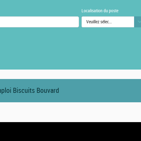
Localisation du poste
Veuillez sélectionner une ou des
urs
mploi Biscuits Bouvard