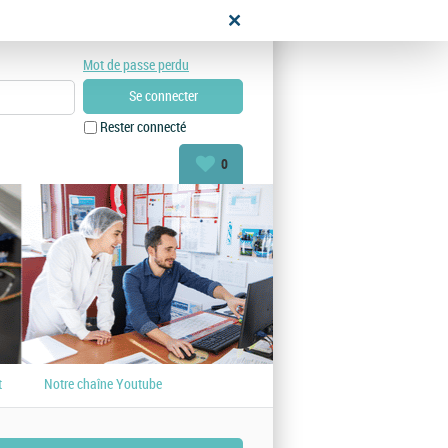
didat
Mot de passe perdu
Rester connecté
0
t
Notre chaîne Youtube