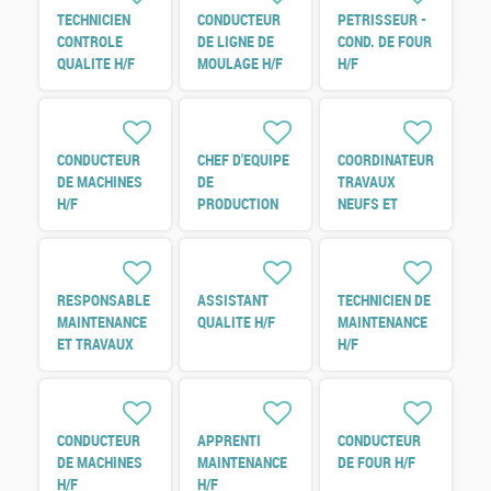
TECHNICIEN
CONDUCTEUR
PETRISSEUR -
CONTROLE
DE LIGNE DE
COND. DE FOUR
QUALITE H/F
MOULAGE H/F
H/F
CONDUCTEUR
CHEF D'EQUIPE
COORDINATEUR
DE MACHINES
DE
TRAVAUX
H/F
PRODUCTION
NEUFS ET
H/F
REFERENT
ENERGIE H/F
RESPONSABLE
ASSISTANT
TECHNICIEN DE
MAINTENANCE
QUALITE H/F
MAINTENANCE
ET TRAVAUX
H/F
NEUF H/F
CONDUCTEUR
APPRENTI
CONDUCTEUR
DE MACHINES
MAINTENANCE
DE FOUR H/F
H/F
H/F