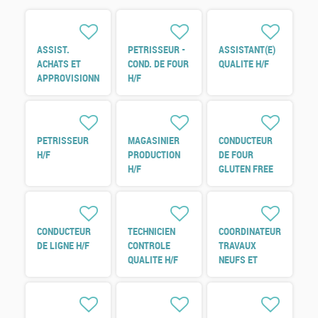
ASSIST.
PETRISSEUR -
ASSISTANT(E)
ACHATS ET
COND. DE FOUR
QUALITE H/F
APPROVISIONNEMENTS
H/F
H/F
PETRISSEUR
MAGASINIER
CONDUCTEUR
H/F
PRODUCTION
DE FOUR
H/F
GLUTEN FREE
H/F
CONDUCTEUR
TECHNICIEN
COORDINATEUR
DE LIGNE H/F
CONTROLE
TRAVAUX
QUALITE H/F
NEUFS ET
REFERENT
ENERGIE H/F